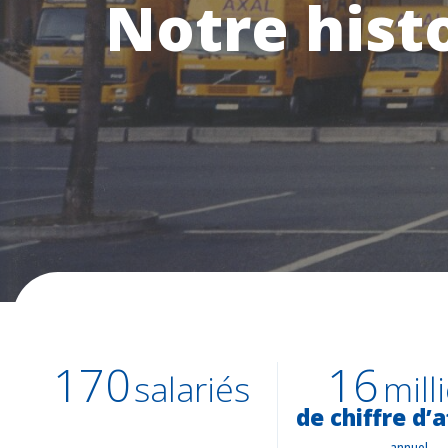
Notre histo
170
16
salariés
mill
de chiffre d’a
annuel