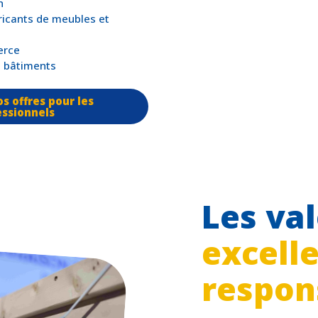
h
ricants de meubles et
erce
e bâtiments
s offres pour les
essionnels
Les val
excell
respon