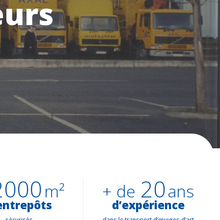
eurs
2000
20
m²
+ de
ans
entrepôts
d’expérience
sécurisés
dans le transport d’œuvres d’art