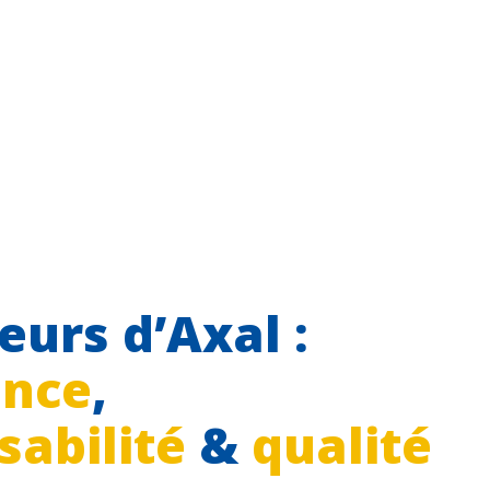
eurs d’Axal :
ence
,
sabilité
&
qualité