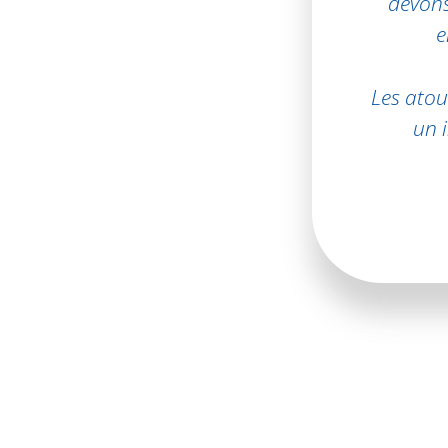
devons
e
Les atou
un 