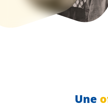
Une
o