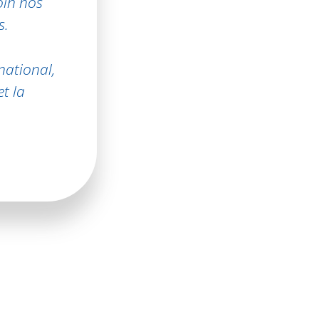
oin nos
s.
national,
t la