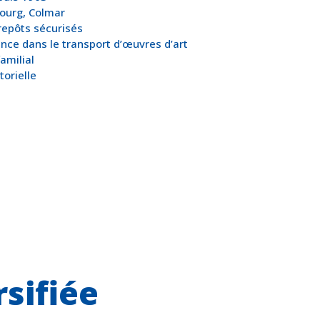
bourg, Colmar
repôts sécurisés
ence dans le transport d’œuvres d’art
amilial
orielle
sifiée