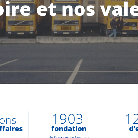
ire et nos val
1903
1
ions
ffaires
fondation
d’
de l’entreprise familiale