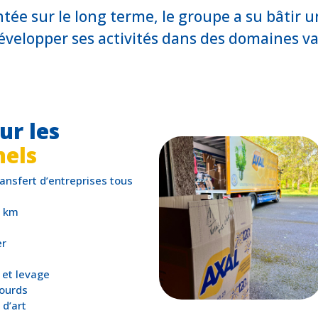
ntée sur le long terme, le groupe a su bâtir 
évelopper ses activités dans des domaines va
ur les
nels
nsfert d’entreprises tous
r km
er
 et levage
lourds
d’art